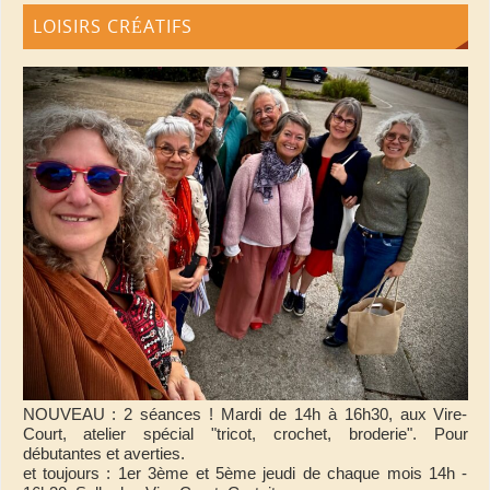
LOISIRS CRÉATIFS
NOUVEAU : 2 séances ! Mardi de 14h à 16h30, aux Vire-
Court, atelier spécial "tricot, crochet, broderie". Pour
débutantes et averties.
et toujours : 1er 3ème et 5ème jeudi de chaque mois 14h -