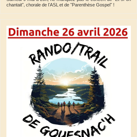
chantait", chorale de l'ASL et de "Parenthèse Gospel" !