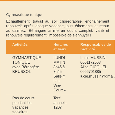
Gymnastique tonique
Echauffement, travail au sol, chorégraphie, enchaînement
renouvelé après chaque vacance, puis étirements et retour
au calme… Bérangère anime un cours complet, varié et
renouvelé régulièrement, impossible de s’ennuyer !
Activités
Horaires
Responsables de
et lieux
l'activité
GYMNASTIQUE
LUNDI
Lucie MUSSIN
TONIQUE
MATIN
0661172563
avec Bérangère
8h45 à
Aline GICQUEL
BRUSSOL
9h45
0666701885
Salle «
lucie.mussin@gmail
Les
Vire-
Court »
Pas de cours
Tarif
pendant les
annuel :
vacances
120€
scolaires