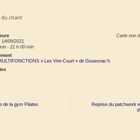
 du chant
Heure
Carte non d
- 14/09/2021
min - 21 h 00 min
ement
ULTIFONCTIONS « Les Vire-Court » de Gouesnac'h
ies
 de la gym Pilates
Reprise du patchwork e
d