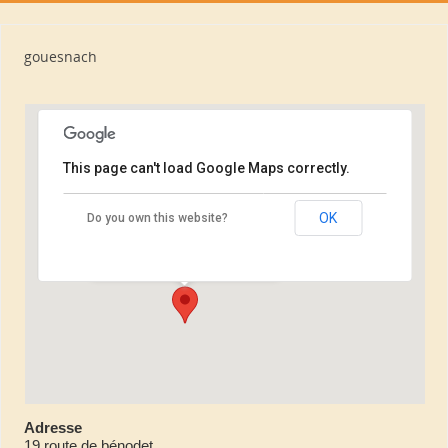
gouesnach
This page can't load Google Maps correctly.
gouesnach
OK
Do you own this website?
19 route de bénodet - gouesnach
Événements
Adresse
19 route de bénodet